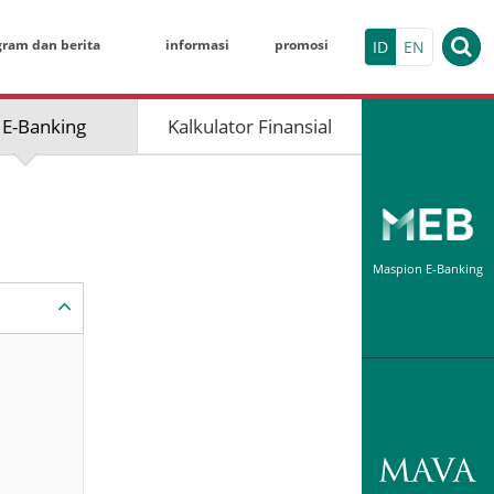
gram dan berita
informasi
promosi
ID
EN
 E-Banking
Kalkulator Finansial
KALKULATO
Deposito Berja
Nominal
Maspion E-Banking
Maspion Electr
Tanggal Pembu
Indivi
Jangka Waktu (
HASIL SIMU