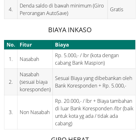
Denda saldo di bawah minimum (Giro
4.
Gratis
Perorangan AutoSave)
BIAYA INKASO
No.
Fitur
Biaya
Rp. 5.000,- / lbr (kota dengan
1.
Nasabah
cabang Bank Maspion)
Nasabah
Sesuai Biaya yang dibebankan oleh
2.
(sesuai biaya
Bank Koresponden + Rp. 5.000,-
koresponden)
Rp. 20.000,- / lbr + Biaya tambahan
di luar Bank Koresponden /lbr (baik
3.
Non Nasabah
untuk kota yg ada / tidak ada
cabang)
GIRO HEBAT