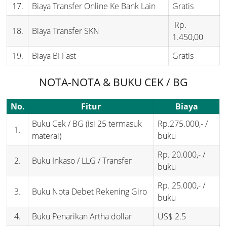
17.
Biaya Transfer Online Ke Bank Lain
Gratis
Rp.
18.
Biaya Transfer SKN
1.450,00
19.
Biaya BI Fast
Gratis
NOTA-NOTA & BUKU CEK / BG
No.
Fitur
Biaya
Buku Cek / BG (isi 25 termasuk
Rp.275.000,- /
1.
materai)
buku
Rp. 20.000,- /
2.
Buku Inkaso / LLG / Transfer
buku
Rp. 25.000,- /
3.
Buku Nota Debet Rekening Giro
buku
4.
Buku Penarikan Artha dollar
US$ 2.5