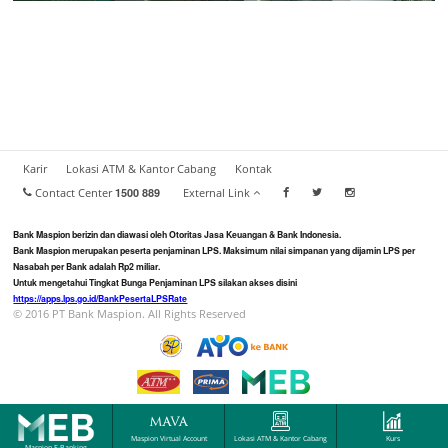
Karir
Lokasi ATM & Kantor Cabang
Kontak
Contact Center
1500 889
External Link
Bank Maspion berizin dan diawasi oleh Otoritas Jasa Keuangan & Bank Indonesia.
Bank Maspion merupakan peserta penjaminan LPS. Maksimum nilai simpanan yang dijamin LPS per
Nasabah per Bank adalah Rp2 miliar.
Untuk mengetahui Tingkat Bunga Penjaminan LPS silakan akses disini
https://apps.lps.go.id/BankPesertaLPSRate
© 2016 PT Bank Maspion. All Rights Reserved
Maspion Virtual Account
Lokasi ATM & Kantor Cabang
Kurs
Maspion E-Banking