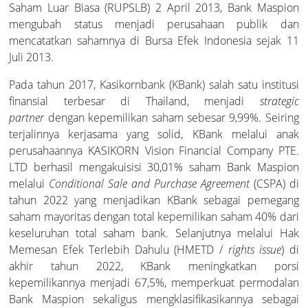
Saham Luar Biasa (RUPSLB) 2 April 2013, Bank Maspion
Susunan Anggota Komite
mengubah status menjadi perusahaan publik dan
Payment Point
Keterbukaan Informasi
Thai Baht Saving Account
Giro Plus
Kredit Konsumer
L/C Impor
Kiriman Dana Keluar
Maspion QR
mencatatkan sahamnya di Bursa Efek Indonesia sejak 11
Pedoman dan Tata Tertib Kerja
Juli 2013.
Multiple Transfer
Laporan Tata Kelola
Your Dream Saving Plan
Personal Loan Umum (PLU)
Pembukaan SKBDN
Penerimaan Dana
Pada tahun 2017, Kasikornbank (KBank) salah satu institusi
Anggaran Dasar dan Akta Berita Acara RUPS
finansial terbesar di Thailand, menjadi
strategic
Pengiriman Uang
Daily Saving
partner
dengan kepemilikan saham sebesar 9,99%. Seiring
Bank Garansi
Penerimaan SKBDN
Kode Etik
terjalinnya kerjasama yang solid, KBank melalui anak
Tarif Layanan
perusahaannya KASIKORN Vision Financial Company PTE.
Chinese Yuan Saving Account
DC Ekspor
Laporan Pengaduan Konsumen
LTD berhasil mengakuisisi 30,01% saham Bank Maspion
melalui
Conditional Sale and Purchase Agreement
(CSPA) di
Extra Saving
DC Impor
tahun 2022 yang menjadikan KBank sebagai pemegang
Deklarasi Anti Fraud
saham mayoritas dengan total kepemilikan saham 40% dari
keseluruhan total saham bank. Selanjutnya melalui Hak
Pembukaan SBLC
Kebijakan Privasi
Memesan Efek Terlebih Dahulu (HMETD /
rights issue
) di
akhir tahun 2022, KBank meningkatkan porsi
Penerimaan SBLC
kepemilikannya menjadi 67,5%, memperkuat permodalan
Pelindungan Data Pribadi
Bank Maspion sekaligus mengklasifikasikannya sebagai