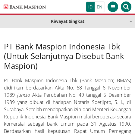
ID
EN
TENTANG KAMI
Riwayat Singkat
PRODUK
Riwayat Singkat
Riwayat Singkat
About
PT Bank Maspion Indonesia Tbk
LAYANAN
Visi Misi
Tabungan
-
(untuk Selanjutnya Disebut Bank
Visi Misi
DIGITAL BANKING
Nilai Inti Perusahaan
Priority Banking
Profile
Maspion)
Tabungan Emas
Deposito
Nilai Inti Perusahaan
TATA KELOLA PERUSAHAAN
Mobile Banking
Struktur Organisasi
Weekend Banking
PT Bank Maspion Indonesia Tbk (Bank Maspion; BMAS)
Tabungan Karya
Deposito
Giro
HUBUNGAN INVESTOR
Rapat Umum Pemegang Saham
didirikan berdasarkan Akta No. 68 Tanggal 6 November
Struktur Organisasi
Prestasi
Internet Banking
1989
juncto
Akta Perubahan No. 49 tanggal 5 Desember
Menu Layanan
program dan berita
Informasi Perusahaan
Tabungan Si Cerdas
Deposito USD
Giro Perorangan
Kredit
1989 yang dibuat di hadapan Notaris Soetjipto, S.H., di
Testimoni
Susunan Dewan Komisaris dan Direksi
Prestasi
ATM
Surabaya. Setelah mendapatkan izin dari Menteri Keuangan
informasi
ATM
Maspion Auto Payroll
Republik Indonesia, Bank Maspion mulai beroperasi secara
Informasi Pemegang Saham
Arthadollar
e-Deposit
Giro Hebat
Kredit Modal Kerja
Trade Finance
Sekretaris Perusahaan
Testimoni
promosi
komersial sebagai bank umum pada 31 Agustus 1990.
Internet Banking
Safe Deposit Box
Berdasarkan hasil keputusan Rapat Umum Pemegang
Transparansi dan Publikasi Laporan Keuangan
Autosaving Plan
Maspion Save
Giro Perusahaan
Kredit Investasi
L/C Ekspor
Remittance