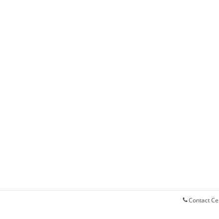
(lebih diutamakan)
abaya
abaya
l
l
DAFTAR
DAFTAR
Contact Ce