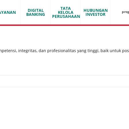
TATA
DIGITAL
HUBUNGAN
pro
AYANAN
KELOLA
BANKING
INVESTOR
PERUSAHAAN
etensi, integritas, dan profesionalitas yang tinggi, baik untuk pos
00
isa
IT (Digital Banking), Hubungan Nasabah, Trade Finance & Treasur
n
Transfer of knowledge