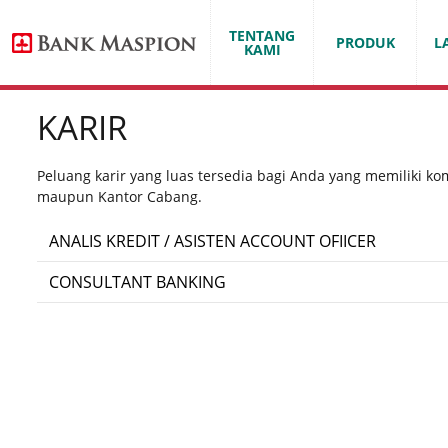
TENTANG
PRODUK
L
KAMI
KARIR
Peluang karir yang luas tersedia bagi Anda yang memiliki komp
maupun Kantor Cabang.
ANALIS KREDIT / ASISTEN ACCOUNT OFIICER
KOTA:
SURABAYA
CONSULTANT BANKING
KOTA:
SURABAYA
S1 jurusan Akuntansi/ Manajemen Keuangan IPK > 3.
Usia maksimal 28 tahun
Kualifikasi
Berpenampilan menarik, ramah, komunikatif
Memahami laporan keuangan dan mampu menganal
Minimal 10 tahun pengalaman di bidang Perbankan : 
Memiliki SIM A (fasilitas mobil kantor)
Memiliki pengalaman dalam Project Management da
Penempatan Surabaya
Bersedia penempatan Surabaya (Head Office)