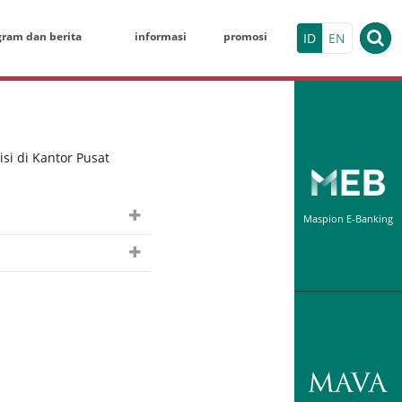
gram dan berita
informasi
promosi
ID
EN
KALKULATO
isi di Kantor Pusat
Deposito Berja
Nominal
Maspion E-Banking
Maspion Electr
Tanggal Pembu
Indivi
Jangka Waktu (
y
HASIL SIMU