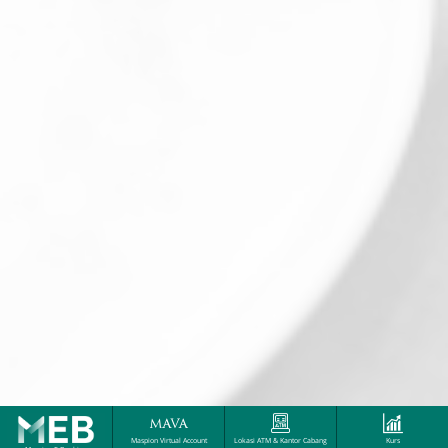
Maspion Virtual Account
Lokasi ATM & Kantor Cabang
Kurs