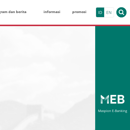
gram dan berita
informasi
promosi
ID
EN
KALKULATO
Deposito Berja
Nominal
Tanggal Pembu
Jangka Waktu (
Maspion E-Banking
HASIL SIMU