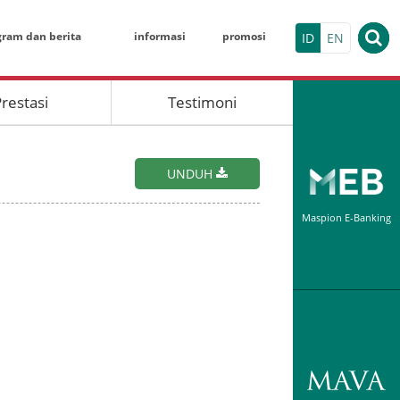
gram dan berita
informasi
promosi
ID
EN
restasi
Testimoni
KALKULATO
Deposito Berja
UNDUH
Nominal
Maspion E-Banking
Maspion Electr
Tanggal Pembu
Indivi
Jangka Waktu (
HASIL SIMU