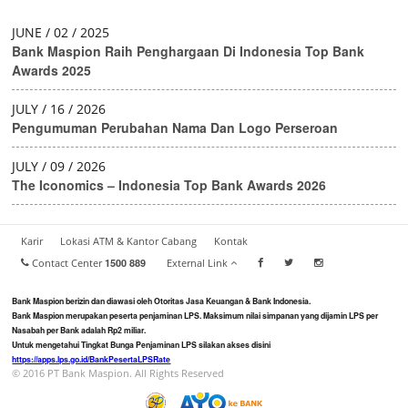
JUNE / 02 / 2025
Bank Maspion Raih Penghargaan Di Indonesia Top Bank
Awards 2025
JULY / 16 / 2026
Pengumuman Perubahan Nama Dan Logo Perseroan
JULY / 09 / 2026
The Iconomics – Indonesia Top Bank Awards 2026
Karir
Lokasi ATM & Kantor Cabang
Kontak
Contact Center
1500 889
External Link
Bank Maspion berizin dan diawasi oleh Otoritas Jasa Keuangan & Bank Indonesia.
Bank Maspion merupakan peserta penjaminan LPS. Maksimum nilai simpanan yang dijamin LPS per
Nasabah per Bank adalah Rp2 miliar.
Untuk mengetahui Tingkat Bunga Penjaminan LPS silakan akses disini
https://apps.lps.go.id/BankPesertaLPSRate
© 2016 PT Bank Maspion. All Rights Reserved