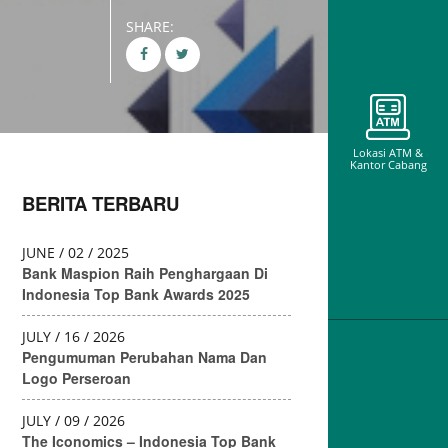
SHARE:
Lokasi ATM &
Kantor Cabang
BERITA TERBARU
JUNE / 02 / 2025
Bank Maspion Raih Penghargaan Di
Indonesia Top Bank Awards 2025
JULY / 16 / 2026
Pengumuman Perubahan Nama Dan
Logo Perseroan
JULY / 09 / 2026
Maspion Electr
The Iconomics – Indonesia Top Bank
Dem