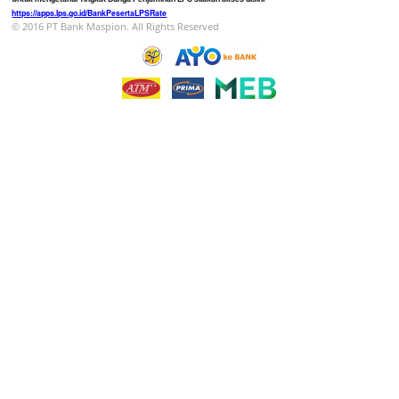
https://apps.lps.go.id/BankPesertaLPSRate
© 2016 PT Bank Maspion. All Rights Reserved