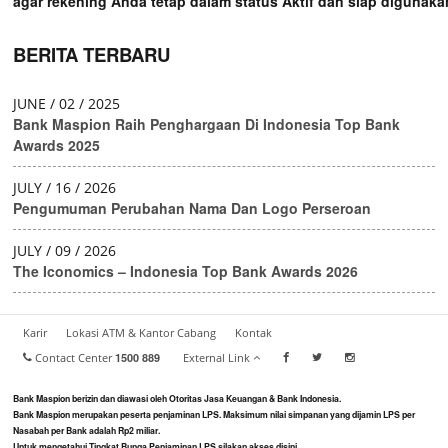
agar rekening Anda tetap dalam status Aktif dan siap digunaka
BERITA TERBARU
JUNE / 02 / 2025
Bank Maspion Raih Penghargaan Di Indonesia Top Bank
Awards 2025
JULY / 16 / 2026
Pengumuman Perubahan Nama Dan Logo Perseroan
JULY / 09 / 2026
The Iconomics – Indonesia Top Bank Awards 2026
Karir
Lokasi ATM & Kantor Cabang
Kontak
Contact Center
1500 889
External Link
Bank Maspion berizin dan diawasi oleh Otoritas Jasa Keuangan & Bank Indonesia.
Bank Maspion merupakan peserta penjaminan LPS. Maksimum nilai simpanan yang dijamin LPS per
Nasabah per Bank adalah Rp2 miliar.
Untuk mengetahui Tingkat Bunga Penjaminan LPS silakan akses disini