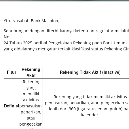
Pakta Integritas Untuk Vendor
Yth. Nasabah Bank Maspion,
Sehubungan dengan diterbitkannya ketentuan regulator melalui 
No.
24 Tahun 2025 perihal Pengelolaan Rekening pada Bank Umum,
yang didalamnya mengatur terkait klasifikasi status Rekening G
Rekening
Fitur
Rekening Tidak Aktif (Inactive)
Aktif
Rekening
yang
memiliki
Rekening yang tidak memiliki aktivitas
aktivitas
pemasukan, penarikan, atau pengecekan s
Definisi
pemasukan,
lebih dari 360 (tiga ratus enam puluh) ha
penarikan,
kalender.
atau
pengecekan