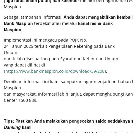
(tiga ratus enam puluh) hari kalender
melalui berbagai kanal re
Maspion.
Anda dapat mengaktifkan kembali (
Sebagai tambahan informasi,
Bank Maspion
kanal resmi Bank
terdekat atau melalui
Maspion
.
Implementasi ini mengacu pada POJK No.
24 Tahun 2025 terkait Pengelolaan Rekening pada Bank
Umum
dan telah disesuaikan pada Syarat dan Ketentuan Umum
yang dapat dilihat di
[
https://www.bankmaspion.co.id/download/39/208
].
Demikian informasi ini kami sampaikan agar menjadi perhatian
Maspion
dan masyarakat.
Informasi lebih lanjut, dapat menghubungi Ka
Center 1500 889.
Tips: Pastikan Anda melakukan pengecekan saldo setidaknya sa
Banking
kami