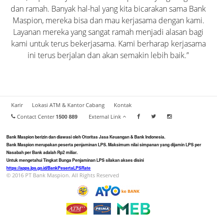
Susunan Anggota Komite
dan ramah. Banyak hal-hal yang kita bicarakan sama Bank
Maspion, mereka bisa dan mau kerjasama dengan kami.
Payment Point
Keterbukaan Informasi
Thai Baht Saving Account
Giro Plus
Kredit Konsumer
L/C Impor
Kiriman Dana Keluar
Maspion QR
Layanan mereka yang sangat ramah menjadi alasan bagi
Pedoman dan Tata Tertib Kerja
kami untuk terus bekerjasama. Kami berharap kerjasama
Multiple Transfer
Laporan Tata Kelola
Your Dream Saving Plan
ini terus berjalan dan akan semakin lebih baik.”
Personal Loan Umum (PLU)
Pembukaan SKBDN
Penerimaan Dana
Anggaran Dasar dan Akta Berita Acara RUPS
Pengiriman Uang
Daily Saving
Bank Garansi
Penerimaan SKBDN
Kode Etik
Tarif Layanan
Karir
Lokasi ATM & Kantor Cabang
Kontak
Chinese Yuan Saving Account
DC Ekspor
Laporan Pengaduan Konsumen
Contact Center
1500 889
External Link
Extra Saving
DC Impor
Bank Maspion berizin dan diawasi oleh Otoritas Jasa Keuangan & Bank Indonesia.
Deklarasi Anti Fraud
Bank Maspion merupakan peserta penjaminan LPS. Maksimum nilai simpanan yang dijamin LPS per
Nasabah per Bank adalah Rp2 miliar.
Untuk mengetahui Tingkat Bunga Penjaminan LPS silakan akses disini
Pembukaan SBLC
https://apps.lps.go.id/BankPesertaLPSRate
Kebijakan Privasi
© 2016 PT Bank Maspion. All Rights Reserved
Penerimaan SBLC
Pelindungan Data Pribadi