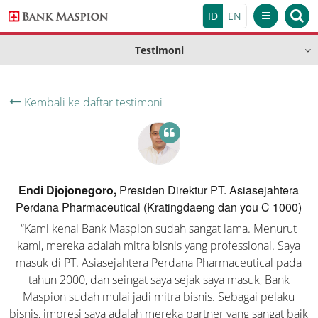
ID
EN
TENTANG KAMI
Testimoni
PRODUK
Riwayat Singkat
Riwayat Singkat
Kembali ke daftar testimoni
LAYANAN
Visi Misi
Tabungan
Visi Misi
DIGITAL BANKING
Nilai Inti Perusahaan
Priority Banking
Tabungan Emas
Deposito
Nilai Inti Perusahaan
TATA KELOLA PERUSAHAAN
Mobile Banking
Struktur Organisasi
Weekend Banking
Endi Djojonegoro,
Presiden Direktur PT. Asiasejahtera
Tabungan Karya
Deposito
Giro
HUBUNGAN INVESTOR
Rapat Umum Pemegang Saham
Perdana Pharmaceutical (Kratingdaeng dan you C 1000)
Struktur Organisasi
Prestasi
Internet Banking
Menu Layanan
“Kami kenal Bank Maspion sudah sangat lama. Menurut
program dan berita
Informasi Perusahaan
Tabungan Si Cerdas
Deposito USD
Giro Perorangan
Kredit
Testimoni
kami, mereka adalah mitra bisnis yang professional. Saya
Susunan Dewan Komisaris dan Direksi
Prestasi
ATM
informasi
masuk di PT. Asiasejahtera Perdana Pharmaceutical pada
ATM
Maspion Auto Payroll
Informasi Pemegang Saham
Arthadollar
e-Deposit
Giro Hebat
Kredit Modal Kerja
Trade Finance
tahun 2000, dan seingat saya sejak saya masuk, Bank
Sekretaris Perusahaan
Testimoni
promosi
Maspion sudah mulai jadi mitra bisnis. Sebagai pelaku
Internet Banking
Safe Deposit Box
bisnis, impresi saya adalah mereka partner yang sangat baik
Transparansi dan Publikasi Laporan Keuangan
Autosaving Plan
Maspion Save
Giro Perusahaan
Kredit Investasi
L/C Ekspor
Remittance